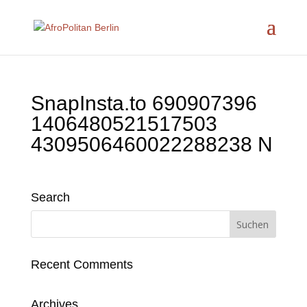
SnapInsta.to 690907396
1406480521517503
4309506460022288238 N
Search
Recent Comments
Archives