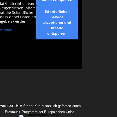
latzhalterinhalt von
 eigentlichen Inhalt
Erforderlichen
auf die Schaltfläche
, dass dabei Daten an
Service
gegeben werden.
akzeptieren und
Inhalte
ationen
entsperren
You Got This!
Starter Kits
zusätzlich gefördert durch
Erasmus+ Programm der Europäischen Union.