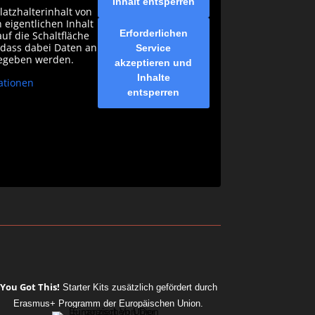
Inhalt entsperren
latzhalterinhalt von
 eigentlichen Inhalt
Erforderlichen
auf die Schaltfläche
, dass dabei Daten an
Service
gegeben werden.
akzeptieren und
Inhalte
ationen
entsperren
You Got This!
Starter Kits
zusätzlich gefördert durch
Erasmus+ Programm der Europäischen Union.